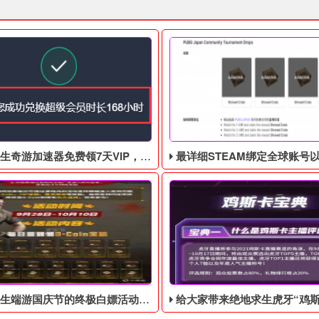
游加速器免费领7天VIP，合计168小时
最详细STEAM绑定全球账号以及老鼠台掉宝攻略，常
庆节的终极白嫖活动，活动的时间是9月28号到10月10号
给大家带来绝地求生虎牙“鸡斯卡宝典”的福利活动，这次福利活动将于9月17日至1