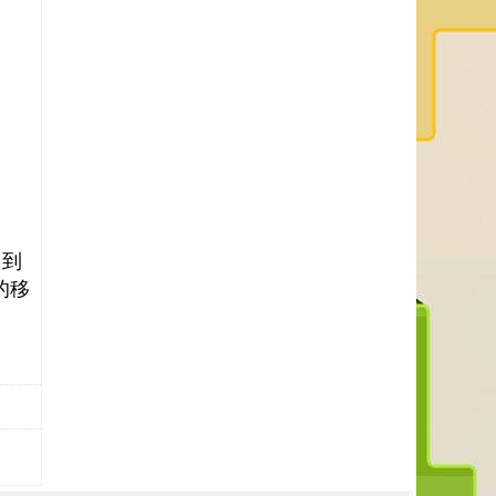
。到
的移