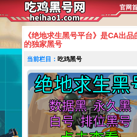
官网
《绝地求生黑号平台》是CA出品
的独家黑号
当前栏目：
吃鸡黑号