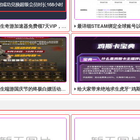
游加速器免费领7天VIP，合计168小时
最详细STEAM绑定全球账号以及老鼠台掉宝攻略，常
庆节的终极白嫖活动，活动的时间是9月28号到10月10号
给大家带来绝地求生虎牙“鸡斯卡宝典”的福利活动，这次福利活动将于9月17日至1