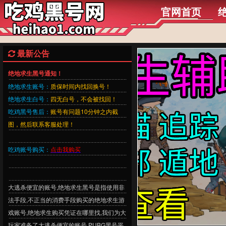
官网首页
最新公告
绝地求生黑号通知！
绝地求生账号：
质保时间内找回换号！
绝地求生白号：
四无白号，不会被找回！
吃鸡黑号售后：
账号有问题10分钟之内截
图，然后联系客服处理！
吃鸡账号购买：
点击我购买
大逃杀便宜的账号,绝地求生黑号是指使用非
法手段,不正当的消费手段购买的绝地求生游
戏账号,绝地求生购买凭证在哪里找,我们为大
玩家准备了大逃杀便宜的账号,PUBG黑号平