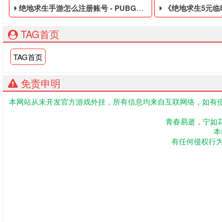
绝地求生手游怎么注册账号 - PUBG便宜的临时黑号
《绝地求生5元临时黑号》今日结束
TAG首页
TAG首页
免责申明
本网站从未开发官方游戏外挂，所有信息均来自互联网络，如有侵
PUBG便宜的临时黑号,绝地求生黑号是指使用非法手段,不正当
多人合作FPS游
青春易逝，宁如
本
有任何侵权行为联