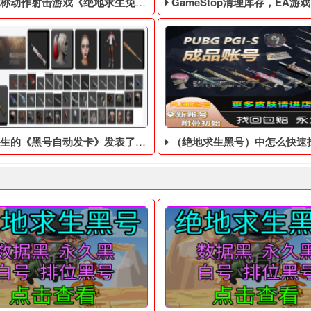
作射击游戏《绝地求生免费辅助》今日登陆主机平台
GameStop清理库存，EA游戏《圣歌》以1
的《黑号自动发卡》发表了新的游戏账号
（绝地求生黑号）中怎么快速找到
 四无白号，不会被找回！ 吃鸡黑号售后： 黑号有问题10分钟之内截图
6年，世界上突然出现了一个巨型的黑洞，科学家们无法解释这个现象
据外媒Kotaku报道，美国游
的视野范围会增加，这比原来的第三方视角要大得多！如果你能更好
生黑号自动发卡，绝地求生的《黑号自动发卡​》发表了新的游戏账号，
在这个绝地求生黑号中，你不