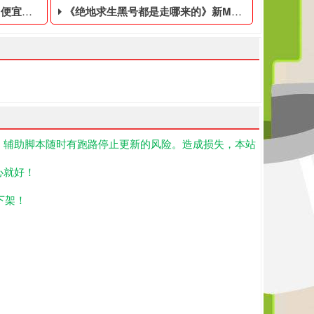
临时黑号
《绝地求生黑号都是走哪来的》新MOD集锦发布：双持机制、经济平衡和动态季节
！辅助脚本随时有跑路停止更新的风险。造成损失，本站
工客服,我们为大玩家准备了绝地求生免费的数据黑号,PUBG黑号平
购买的绝地求生游戏账号,绝地求生的桌面图标空白怎么回事,我们为
生黑号是指使用非法手段,不正当的消费手段购买的绝地求生游戏账号,绝
《绝地求生黑号都是走哪来的》近日发布了一系列新的
心就好！
下架！