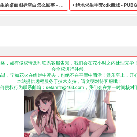
桌面图标空白怎么回事 - 绝地求生低价的数据黑号
绝地求生手套cdk商城 - PUBG便宜的
络，如有侵权请及时联系客服告知，我们会在72小时之内处理完毕
会全权进行补偿。
手段,不正当的消费手段购买的绝地求生游戏账号,steam绝地求生人
生低价的数据黑号,绝地求生黑号是指使用非法手段,不正当的消费手段
PUBG便宜的临时黑号,绝地求
易逝，宁如花火在绚烂中死去，也绝不在平庸中苟活！娱乐至上，开
本站提供远程服务于技术支持，请文明对待客服哦！
何侵权行为联系邮箱：setamfz@163.com，我们会在第一时间核对