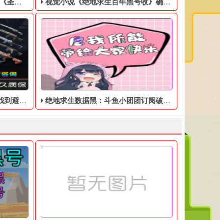
美分售出
视觉小说《绝地求生百年黑号收》确认登陆Switch，特别版售价9350日元
避难所！
绝地求生数据黑：斗鱼小团团订阅破800万，收入超过百万
，然后联系客服处理！ 黑号QQ客服： 1600445187
。玩家将操控超自然科学研究组织（SRO）队员“覃舒雅”，前往事
戏零售商GameStop正在清理库存，将EA游戏《圣歌》以1美分的
出版商Idea Factory今日宣布，男孩间友情为主
的发挥“超广角”的作用，最好的地方是屋外，尽量在高山或平原地区
11月11日发售时支持黑号和白号，至今为止支持中文。
仅要熟练地使用绝地求生中的枪支，还要找到一个辅助射击的避难所
绝地求生数据黑​在3月末迎来了3周年，周年庆节限制