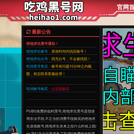
官网
最新公告
绝地求生黑号通知！
绝地求生账号：
质保时间内找回换号！
绝地求生白号：
四无白号，不会被找回！
吃鸡黑号售后：
账号有问题10分钟之内截
图，然后联系客服处理！
吃鸡账号购买：
点击我购买
PUBG免费的临时黑号,绝地求生黑号是指使
用非法手段,不正当的消费手段购买的绝地求
生游戏账号,绝地求生未来之役什么时候上线i
os,我们为大玩家准备了PUBG免费的临时黑