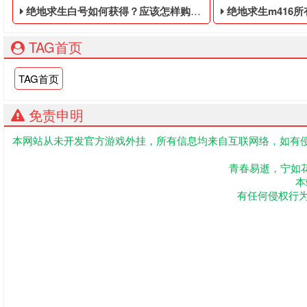
绝地求生白号如何获得？应该怎样购买？
绝地求生m416所有皮肤购买
TAG首页
TAG首页
免责申明
本网站从未开发官方游戏外挂，所有信息均来自互联网络，如有侵
下面个大家介绍一下绝地求生白号我们应该如何购买？​最近很
PUBG免费的皮肤
青春易逝，宁如
本
有任何侵权行为联