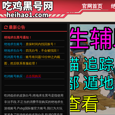
官网首页
最新公告
绝地求生黑号通知！
绝地求生账号：
质保时间内找回换号！
绝地求生白号：
四无白号，不会被找回！
吃鸡黑号售后：
账号有问题10分钟之内截
图，然后联系客服处理！
吃鸡账号购买：
点击我购买
吃鸡低价的皮肤白号,绝地求生黑号是指使用
非法手段,不正当的消费手段购买的绝地求生
游戏账号,Pubg国际服官方账号,我们为大玩
家准备了吃鸡低价的皮肤白号,PUBG黑号平