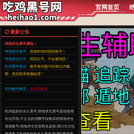
官网首页
最新公告
绝地求生黑号通知！
绝地求生账号：
质保时间内找回换号！
绝地求生白号：
四无白号，不会被找回！
吃鸡黑号售后：
账号有问题10分钟之内截
图，然后联系客服处理！
吃鸡账号购买：
点击我购买
吃鸡低价的永久黑号,绝地求生黑号是指使用
非法手段,不正当的消费手段购买的绝地求生
游戏账号,绝地求生悲喜联名皮肤,我们为大玩
家准备了吃鸡低价的永久黑号,PUBG黑号平