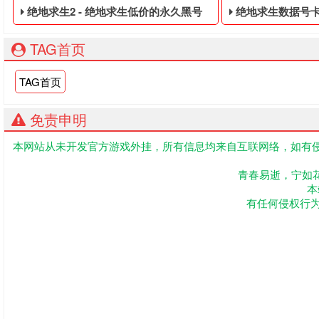
绝地求生2 - 绝地求生低价的永久黑号
绝地求生数据号卡盟 -
TAG首页
TAG首页
免责申明
本网站从未开发官方游戏外挂，所有信息均来自互联网络，如有侵
绝地求生低价的永久黑号,绝地求生黑号是指使用非法手段,不正
大逃杀免费的皮肤
青春易逝，宁如
本
有任何侵权行为联