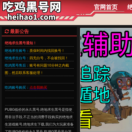
官网首页
最新公告
绝地求生黑号通知！
绝地求生账号：
质保时间内找回换号！
绝地求生白号：
四无白号，不会被找回！
吃鸡黑号售后：
账号有问题10分钟之内截
图，然后联系客服处理！
吃鸡账号购买：
点击我购买
PUBG低价的永久黑号,绝地求生黑号是指使
用非法手段,不正当的消费手段购买的绝地求
生游戏账号,绝地求生下载,我们为大玩家准备
了PUBG低价的永久黑号,PUBG黑号平台等