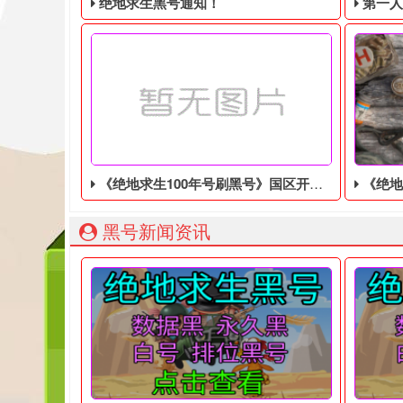
绝地求生黑号通知！
第一人称动
《绝地求生100年号刷黑号》国区开启预购，首发支持简体中文
《绝地求生黑
绝地求生黑号： 质保时间内找回换号！ 绝地求生白号：
203
黑号新闻资讯
热门游戏《绝地求生100年号刷黑号》现已在Stea
跨维度