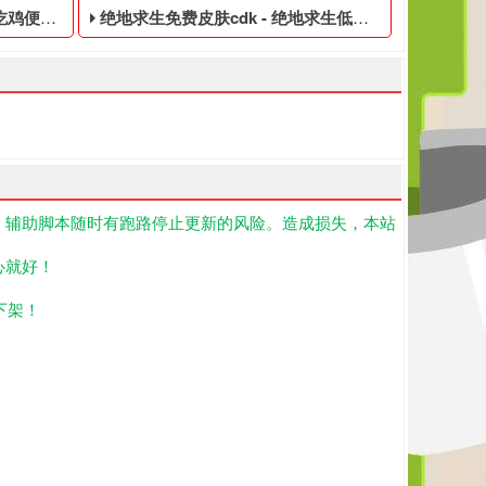
四无白号
绝地求生免费皮肤cdk - 绝地求生低价的永久黑号
！辅助脚本随时有跑路停止更新的风险。造成损失，本站
大玩家准备了吃鸡便宜的皮肤黑号,PUBG黑号平台等待你的购买！
的绝地求生游戏账号,绝地求生国际版下载安装免费2.0.0,我们为大
黑号是指使用非法手段,不正当的消费手段购买的绝地求生游戏账号,怎
绝地求生低价的永久黑号,绝地求生黑号是指使用非法手段
心就好！
下架！