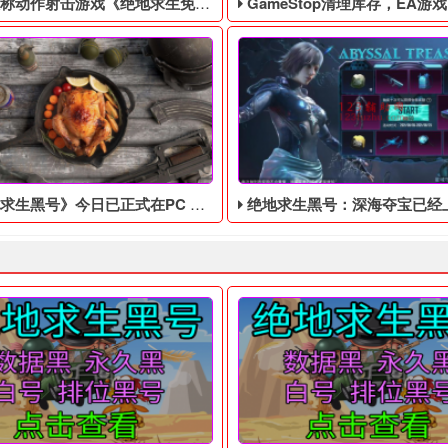
作射击游戏《绝地求生免费辅助》今日登陆主机平台
GameStop清理库存，EA游戏《圣歌》以1
号》今日已正式在PC Epic平台推出“抢先体验”版本
绝地求生黑号：深海夺宝已经上线，还能获得许
 四无白号，不会被找回！ 吃鸡黑号售后： 黑号有问题10分钟之内截图
6年，世界上突然出现了一个巨型的黑洞，科学家们无法解释这个现象
据外媒Kotaku报道，美国游
m国区开启预购，售价为379元，该作将于8月13日正式发售。游戏
生存建造游戏《绝地求生黑号》今日已正式在PC Epic平台推出“
​已经好几天没有登录《绝地求