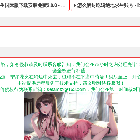
版下载安装免费2.0.0 - PUBG低价的皮肤白号
怎么解封吃鸡绝地求生账号 - 吃鸡便宜的
络，如有侵权请及时联系客服告知，我们会在72小时之内处理完毕
会全权进行补偿。
,不正当的消费手段购买的绝地求生游戏账号,绝地求生Cdk,我们为
低价的皮肤白号,绝地求生黑号是指使用非法手段,不正当的消费手段购买
吃鸡便宜的四无白号,绝地求生
易逝，宁如花火在绚烂中死去，也绝不在平庸中苟活！娱乐至上，开
本站提供远程服务于技术支持，请文明对待客服哦！
何侵权行为联系邮箱：setamfz@163.com，我们会在第一时间核对