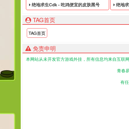
绝地求生Cdk - 吃鸡便宜的皮肤黑号
绝地求生国际
TAG首页
TAG首页
免责申明
本网站从未开发官方游戏外挂，所有信息均来自互联网
吃鸡便宜的皮肤黑号,绝地求生黑号是指使用非法手段
PUBG
青春
有任