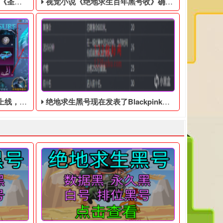
美分售出
视觉小说《绝地求生百年黑号收》确认登陆Switch，特别版售价9350日元
多隐藏皮肤
绝地求生黑号现在发表了Blackpink套装，活动时间:8月8日至9月7日
，然后联系客服处理！ 黑号QQ客服： 1600445187
。玩家将操控超自然科学研究组织（SRO）队员“覃舒雅”，前往事
戏零售商GameStop正在清理库存，将EA游戏《圣歌》以1美分的
出版商Idea Factory今日宣布，男孩间友情为主
支持简体中文，根据Steam商城热销榜，该游戏开启预购一天多已经排
抢先体验”版本，这是一款奇幻而神秘的游戏，玩家驾驶一辆自己打造
生黑号》了，再次登录《绝地求生黑号》时，在游戏内发现了深海夺宝
绝地求生黑号现在发表了Blackpink套装。套装中的三