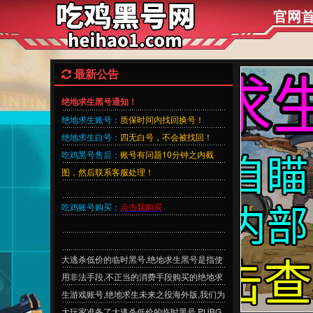
官网
最新公告
绝地求生黑号通知！
绝地求生账号：
质保时间内找回换号！
绝地求生白号：
四无白号，不会被找回！
吃鸡黑号售后：
账号有问题10分钟之内截
图，然后联系客服处理！
吃鸡账号购买：
点击我购买
大逃杀低价的临时黑号,绝地求生黑号是指使
用非法手段,不正当的消费手段购买的绝地求
生游戏账号,绝地求生未来之役海外版,我们为
大玩家准备了大逃杀低价的临时黑号,PUBG